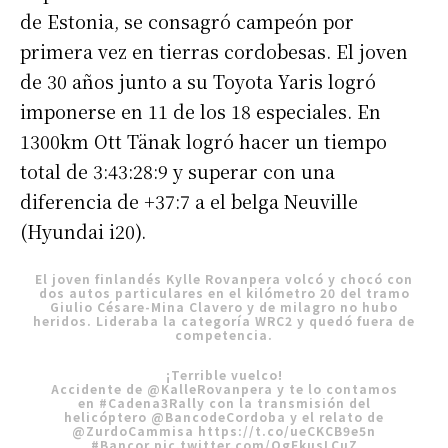
de Estonia, se consagró campeón por
primera vez en tierras cordobesas. El joven
de 30 años junto a su Toyota Yaris logró
imponerse en 11 de los 18 especiales. En
1300km Ott Tänak logró hacer un tiempo
total de 3:43:28:9 y superar con una
diferencia de +37:7 a el belga Neuville
(Hyundai i20).
El joven finlandés Kylle Rovanpera volcó y chocó con
dos autos particulares en el kilómetro 20 del tramo
Giulio Césare-Mina Clavero y de milagro no hubo
heridos. Lideraba la categoría WRC2 y quedó fuera de
competencia.
¡Terrible vuelco!
Accidente de
@KalleRovanpera
y te lo contamos
en
#Cadena3Rally
con la transmisión del
helicóptero
@BancodeCordoba
y el relato de
@ZurdoCammisa
https://t.co/ueCKCB9e5n
#Bancor
pic.twitter.com/QgEkusLCuZ