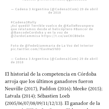
— Cadena 3 Argentina (@Cadena3Com)
29 de abril
de 2018
#Cadena3Rally
¡Así quedó! Terrible vuelco de
@KalleRovanpera
que relatamos desde el helicóptero
#Bancor
de
@BancodeCordoba
y en la voz de
@ZurdoCammisa
https://t.co/ueCKCB9e5n
Foto de
@FedeGiammaria
de La Voz del Interior
pic.twitter.com/7EavHw5YdO
— Cadena 3 Argentina (@Cadena3Com)
29 de abril
de 2018
El historial de la competencia en Córdoba
arroja que los últimos ganadores fueron
Neuville (2017), Paddon (2016); Meeke (2015);
Latvala (2014); Sébastien Loeb
(2005/06/07/08/09/11/12/13). El ganador de la