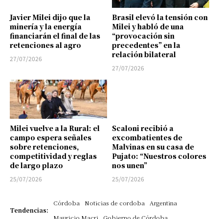
Javier Milei dijo que la
Brasil elevó la tensión con
minería y la energía
Milei y habló de una
financiarán el final de las
“provocación sin
retenciones al agro
precedentes” en la
relación bilateral
27/07/2026
27/07/2026
Milei vuelve a la Rural: el
Scaloni recibió a
campo espera señales
excombatientes de
sobre retenciones,
Malvinas en su casa de
competitividad y reglas
Pujato: “Nuestros colores
de largo plazo
nos unen”
25/07/2026
25/07/2026
Córdoba
Noticias de cordoba
Argentina
Tendencias:
Mauricio Macri
Gobierno de Córdoba