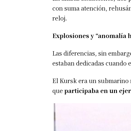
con suma atención, rehusán
reloj.
Explosiones
y
“
a
nomalía h
Las diferencias, sin embar
estaban dedicadas cuando 
El Kursk era un submarino n
que
participaba en un ejer