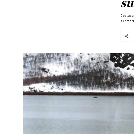
su
Destac
submari