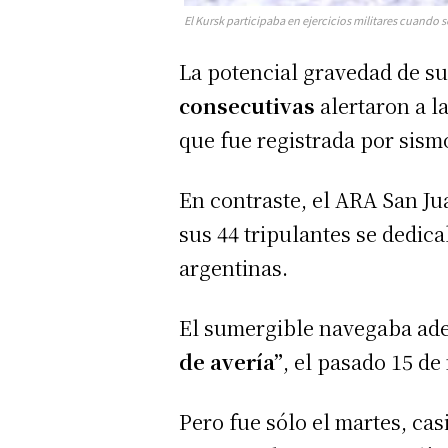
El Kursk participaba en ejercicios militares cuando 
La potencial gravedad de s
consecutivas
alertaron a l
que fue registrada por sism
En contraste, el ARA San J
sus 44 tripulantes se dedica
argentinas.
El sumergible navegaba ade
de avería”
, el pasado 15 d
Pero fue sólo el martes, ca