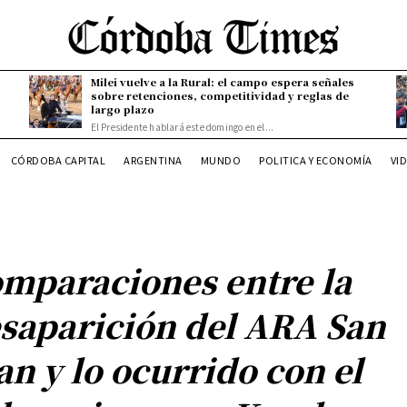
Milei vuelve a la Rural: el campo espera señales
sobre retenciones, competitividad y reglas de
largo plazo
El Presidente hablará este domingo en el...
CÓRDOBA CAPITAL
ARGENTINA
MUNDO
POLITICA Y ECONOMÍA
VI
mparaciones entre la
saparición del ARA San
an y lo ocurrido con el