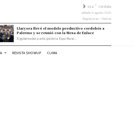
C
13.4
Córdoba
sábado 8 agosto 2026
Registrarse / Unirse
Llaryora llevó el modelo productivo cordobés a
Palermo y se reunió con la Mesa de Enlace
El gobernador participó de la Expo Rural...
DA
REVISTA SHOWUP
CLIMA