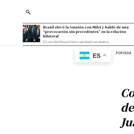
Brasil elevó la tensión con Milei y habló de una
“provocación sin precedentes” en la relación
bilateral
El canciller Mauro Vieira cuestionó con dureza...
PORTADA
ES
Co
de
Ju