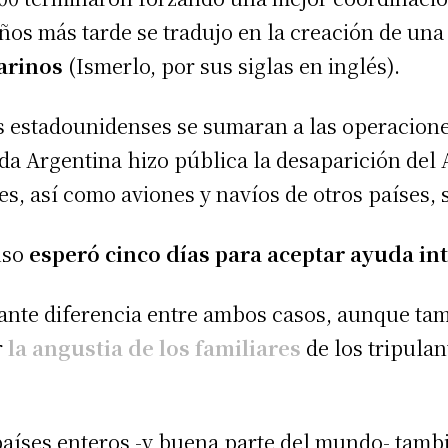
años más tarde se tradujo en la creación de un
arinos
(Ismerlo, por sus siglas en inglés).
s estadounidenses se sumaran a las operacione
a Argentina hizo pública la desaparición del
s, así como aviones y navíos de otros países,
uso
esperó cinco días para
aceptar
ayuda int
tante diferencia entre ambos casos, aunque ta
r
la angustia de los familiares
de los tripula
países enteros -y buena parte del mundo- tamb