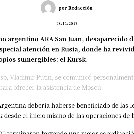
por
Redacción
23/11/2017
o argentino ARA San Juan, desaparecido d
special atención en Rusia, donde ha revivid
opios sumergibles: el Kursk.
ruso, Vladimir Putin, se comunicó personalme
para ofrecer la asistencia de Moscú.
Argentina debería haberse beneficiado de las 
k
desde el inicio mismo de las operaciones de 
00 terminaron forzando una mejor coordinación