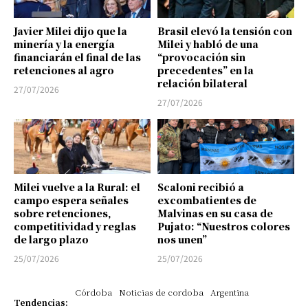
Javier Milei dijo que la
Brasil elevó la tensión con
minería y la energía
Milei y habló de una
financiarán el final de las
“provocación sin
retenciones al agro
precedentes” en la
relación bilateral
27/07/2026
27/07/2026
Milei vuelve a la Rural: el
Scaloni recibió a
campo espera señales
excombatientes de
sobre retenciones,
Malvinas en su casa de
competitividad y reglas
Pujato: “Nuestros colores
de largo plazo
nos unen”
25/07/2026
25/07/2026
Córdoba
Noticias de cordoba
Argentina
Tendencias: