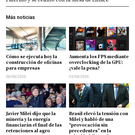
Más noticias
Cómo se ejecuta hoy la
Aumenta los FPS mediante
construcción de oficinas
overclocking de la GPU:
para empresas
¿vale la pena?
06/08/2026
03/08/2026
Javier Milei dijo que la
Brasil elevó la tensión con
minería y la energía
Milei y habló de una
financiarán el final de las
“provocación sin
retenciones al agro
precedentes” en la