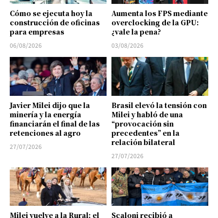
Cómo se ejecuta hoy la
Aumenta los FPS mediante
construcción de oficinas
overclocking de la GPU:
para empresas
¿vale la pena?
06/08/2026
03/08/2026
Javier Milei dijo que la
Brasil elevó la tensión con
minería y la energía
Milei y habló de una
financiarán el final de las
“provocación sin
retenciones al agro
precedentes” en la
relación bilateral
27/07/2026
27/07/2026
Milei vuelve a la Rural: el
Scaloni recibió a