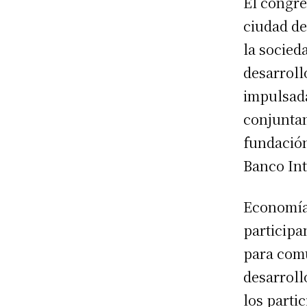
El congre
ciudad de
la socied
desarroll
impulsada
conjunta
fundación
Banco Int
Economía 
participa
para comu
desarroll
los parti