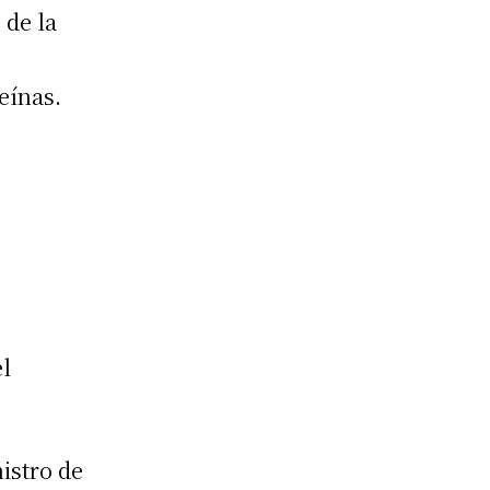
 de la
eínas.
l
istro de