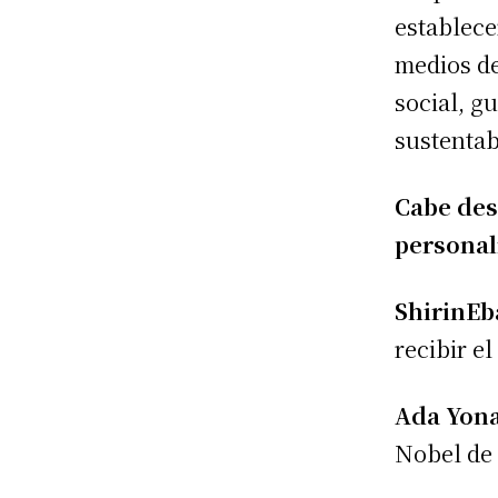
establece
medios de
social, g
sustentab
Cabe des
personal
ShirinEb
recibir e
Ada Yon
Nobel de