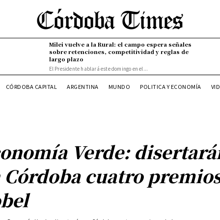
Milei vuelve a la Rural: el campo espera señales
sobre retenciones, competitividad y reglas de
largo plazo
El Presidente hablará este domingo en el...
CÓRDOBA CAPITAL
ARGENTINA
MUNDO
POLITICA Y ECONOMÍA
VI
onomía Verde: disertará
 Córdoba cuatro premio
bel