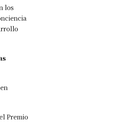
n los
onciencia
arrollo
as
 en
 el Premio