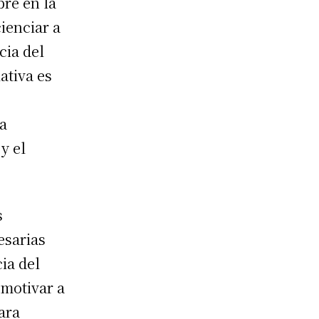
bre en la
ienciar a
cia del
ativa es
a
y el
s
esarias
ia del
 motivar a
ara