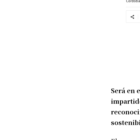
Córdob
Será en 
impartid
reconoci
sostenib