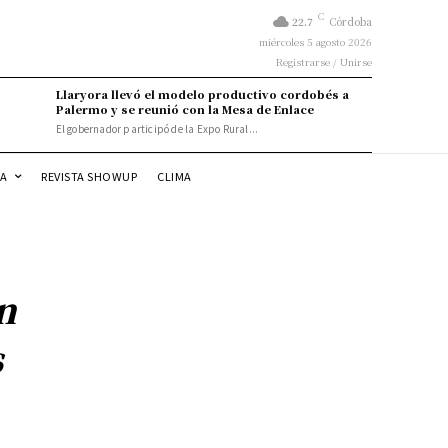
C
22.7
Córdoba
miércoles 5 agosto 2026
Registrarse / Unirse
Llaryora llevó el modelo productivo cordobés a
Palermo y se reunió con la Mesa de Enlace
El gobernador participó de la Expo Rural...
DA
REVISTA SHOWUP
CLIMA
n
s