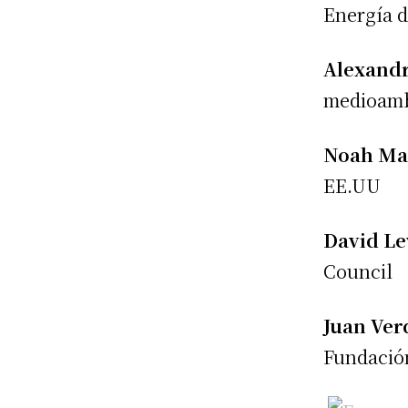
Energía 
Alexand
medioamb
Noah M
EE.UU
David Le
Council
Juan Ver
Fundación