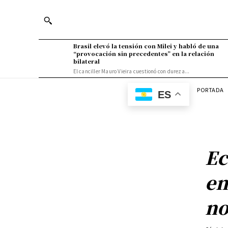
Brasil elevó la tensión con Milei y habló de una
“provocación sin precedentes” en la relación
bilateral
El canciller Mauro Vieira cuestionó con dureza...
PORTADA
ES
Ec
en
no