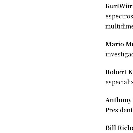
KurtWür
espectros
multidime
Mario M
investiga
Robert 
especiali
Anthony 
Presiden
Bill Ric