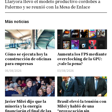
Llaryora llevó el modelo productivo cordobés a
Palermo y se reunió con la Mesa de Enlace
Más noticias
Cómo se ejecuta hoy la
Aumenta los FPS mediante
construcción de oficinas
overclocking de la GPU:
para empresas
¿vale la pena?
06/08/2026
03/08/2026
Javier Milei dijo que la
Brasil elevó la tensión con
minería y la energía
Milei y habló de una
financiarán el final de las
“provocación sin