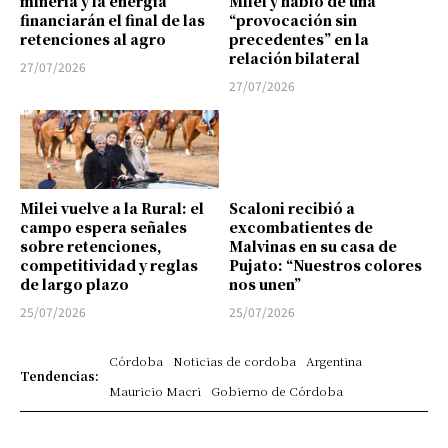
minería y la energía
Milei y habló de una
financiarán el final de las
“provocación sin
retenciones al agro
precedentes” en la
relación bilateral
27/07/2026
27/07/2026
Milei vuelve a la Rural: el
Scaloni recibió a
campo espera señales
excombatientes de
sobre retenciones,
Malvinas en su casa de
competitividad y reglas
Pujato: “Nuestros colores
de largo plazo
nos unen”
25/07/2026
25/07/2026
Córdoba
Noticias de cordoba
Argentina
Tendencias:
Mauricio Macri
Gobierno de Córdoba