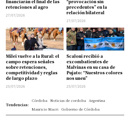
financiarán el final de las
“provocación sin
retenciones al agro
precedentes” en la
relación bilateral
27/07/2026
27/07/2026
Milei vuelve a la Rural: el
Scaloni recibió a
campo espera señales
excombatientes de
sobre retenciones,
Malvinas en su casa de
competitividad y reglas
Pujato: “Nuestros colores
de largo plazo
nos unen”
25/07/2026
25/07/2026
Córdoba
Noticias de cordoba
Argentina
Tendencias:
Mauricio Macri
Gobierno de Córdoba