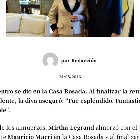
por
Redacción
24/05/2016
ntro se dio en la Casa Rosada. Al finalizar la re
dente, la diva aseguró: “Fue espléndido. Fantásti
le”.
de los almuerzos,
Mirtha Legrand
almorzó con el
nte
Mauricio Macri
en la Casa Rosada y al finalizar