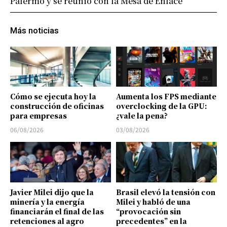
Palermo y se reunió con la Mesa de Enlace
Más noticias
Cómo se ejecuta hoy la
Aumenta los FPS mediante
construcción de oficinas
overclocking de la GPU:
para empresas
¿vale la pena?
06/08/2026
03/08/2026
Javier Milei dijo que la
Brasil elevó la tensión con
minería y la energía
Milei y habló de una
financiarán el final de las
“provocación sin
retenciones al agro
precedentes” en la