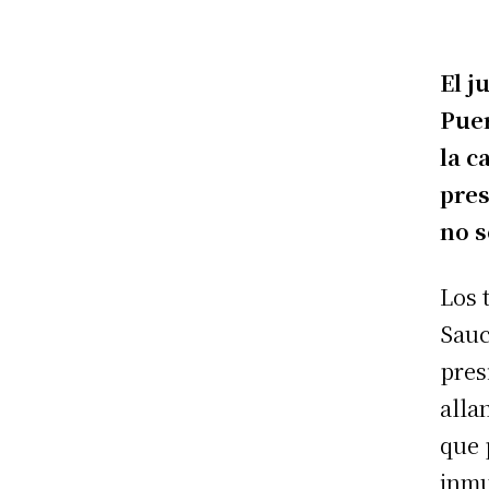
El j
Puer
la c
pres
no s
Los 
Sauc
pres
alla
que 
inmu