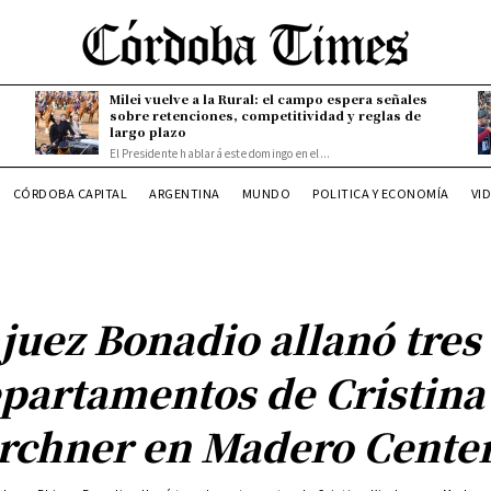
Milei vuelve a la Rural: el campo espera señales
sobre retenciones, competitividad y reglas de
largo plazo
El Presidente hablará este domingo en el...
CÓRDOBA CAPITAL
ARGENTINA
MUNDO
POLITICA Y ECONOMÍA
VI
 juez Bonadio allanó tres
partamentos de Cristina
rchner en Madero Cente