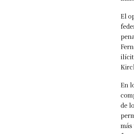
El o
fede
pena
Fern
ilíc
Kirc
En l
comp
de l
perm
más 