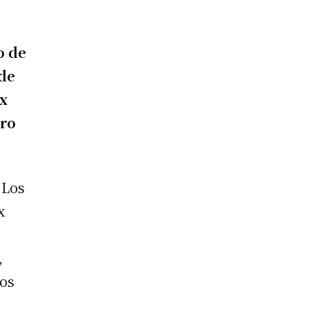
o de
 de
ex
ero
 Los
x
,
los