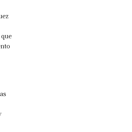
juez
n que
ento
sas
y
e