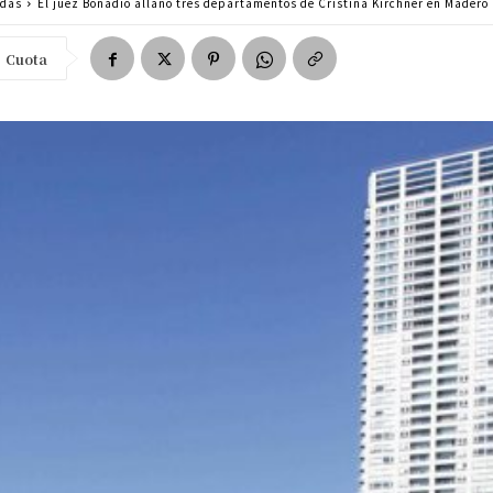
adas
El juez Bonadio allanó tres departamentos de Cristina Kirchner en Madero
Cuota