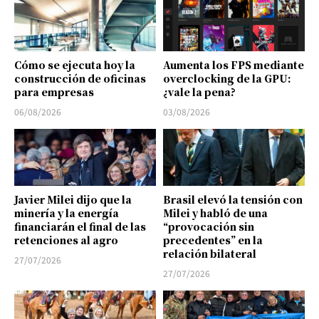
Cómo se ejecuta hoy la
Aumenta los FPS mediante
construcción de oficinas
overclocking de la GPU:
para empresas
¿vale la pena?
06/08/2026
03/08/2026
Javier Milei dijo que la
Brasil elevó la tensión con
minería y la energía
Milei y habló de una
financiarán el final de las
“provocación sin
retenciones al agro
precedentes” en la
relación bilateral
27/07/2026
27/07/2026