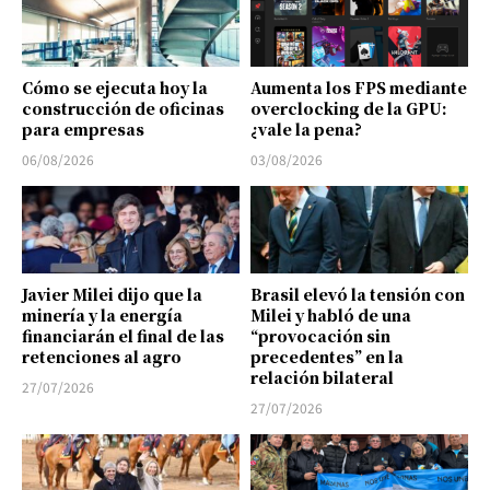
Cómo se ejecuta hoy la
Aumenta los FPS mediante
construcción de oficinas
overclocking de la GPU:
para empresas
¿vale la pena?
06/08/2026
03/08/2026
Javier Milei dijo que la
Brasil elevó la tensión con
minería y la energía
Milei y habló de una
financiarán el final de las
“provocación sin
retenciones al agro
precedentes” en la
relación bilateral
27/07/2026
27/07/2026