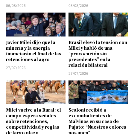
06/08/2026
03/08/2026
Javier Milei dijo que la
Brasil elevó la tensión con
minería y la energía
Milei y habló de una
financiarán el final de las
“provocación sin
retenciones al agro
precedentes” en la
relación bilateral
27/07/2026
27/07/2026
Milei vuelve a la Rural: el
Scaloni recibió a
campo espera señales
excombatientes de
sobre retenciones,
Malvinas en su casa de
competitividad y reglas
Pujato: “Nuestros colores
de largo plazo
nos unen”