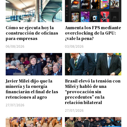
Cómo se ejecuta hoy la
Aumenta los FPS mediante
construcción de oficinas
overclocking de la GPU:
para empresas
¿vale la pena?
06/08/2026
03/08/2026
Javier Milei dijo que la
Brasil elevó la tensión con
minería y la energía
Milei y habló de una
financiarán el final de las
“provocación sin
retenciones al agro
precedentes” en la
relación bilateral
27/07/2026
27/07/2026