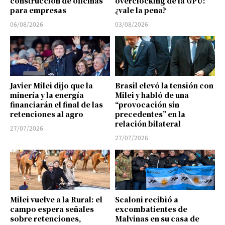
construcción de oficinas
overclocking de la GPU:
para empresas
¿vale la pena?
06/08/2026
03/08/2026
Javier Milei dijo que la
Brasil elevó la tensión con
minería y la energía
Milei y habló de una
financiarán el final de las
“provocación sin
retenciones al agro
precedentes” en la
relación bilateral
27/07/2026
27/07/2026
Milei vuelve a la Rural: el
Scaloni recibió a
campo espera señales
excombatientes de
sobre retenciones,
Malvinas en su casa de