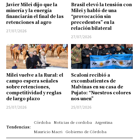
Javier Milei dijo que la
Brasil elevó la tensión con
minería y la energía
Milei y habló de una
financiarán el final de las
“provocación sin
retenciones al agro
precedentes” en la
relación bilateral
27/07/2026
27/07/2026
Milei vuelve a la Rural: el
Scaloni recibió a
campo espera señales
excombatientes de
sobre retenciones,
Malvinas en su casa de
competitividad y reglas
Pujato: “Nuestros colores
de largo plazo
nos unen”
25/07/2026
25/07/2026
Córdoba
Noticias de cordoba
Argentina
Tendencias:
Mauricio Macri
Gobierno de Córdoba