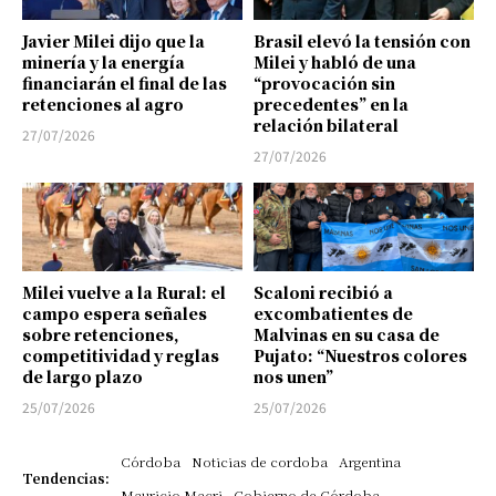
Javier Milei dijo que la
Brasil elevó la tensión con
minería y la energía
Milei y habló de una
financiarán el final de las
“provocación sin
retenciones al agro
precedentes” en la
relación bilateral
27/07/2026
27/07/2026
Milei vuelve a la Rural: el
Scaloni recibió a
campo espera señales
excombatientes de
sobre retenciones,
Malvinas en su casa de
competitividad y reglas
Pujato: “Nuestros colores
de largo plazo
nos unen”
25/07/2026
25/07/2026
Córdoba
Noticias de cordoba
Argentina
Tendencias:
Mauricio Macri
Gobierno de Córdoba