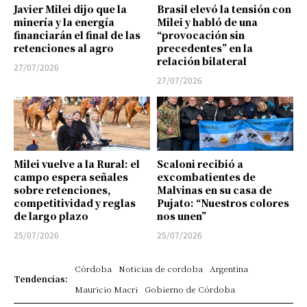
Javier Milei dijo que la
Brasil elevó la tensión con
minería y la energía
Milei y habló de una
financiarán el final de las
“provocación sin
retenciones al agro
precedentes” en la
relación bilateral
27/07/2026
27/07/2026
Milei vuelve a la Rural: el
Scaloni recibió a
campo espera señales
excombatientes de
sobre retenciones,
Malvinas en su casa de
competitividad y reglas
Pujato: “Nuestros colores
de largo plazo
nos unen”
25/07/2026
25/07/2026
Córdoba
Noticias de cordoba
Argentina
Tendencias:
Mauricio Macri
Gobierno de Córdoba