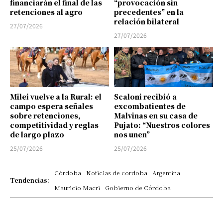
financiarán el final de las
“provocación sin
retenciones al agro
precedentes” en la
relación bilateral
27/07/2026
27/07/2026
Milei vuelve a la Rural: el
Scaloni recibió a
campo espera señales
excombatientes de
sobre retenciones,
Malvinas en su casa de
competitividad y reglas
Pujato: “Nuestros colores
de largo plazo
nos unen”
25/07/2026
25/07/2026
Córdoba
Noticias de cordoba
Argentina
Tendencias:
Mauricio Macri
Gobierno de Córdoba