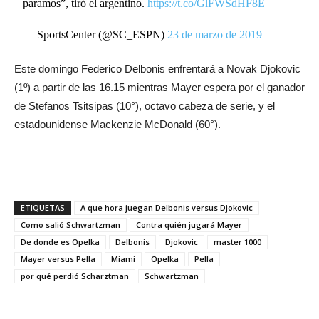
paramos”, tiró el argentino.
https://t.co/GlFWSdHF8E
— SportsCenter (@SC_ESPN)
23 de marzo de 2019
Este domingo Federico Delbonis enfrentará a Novak Djokovic
(1º) a partir de las 16.15 mientras Mayer espera por el ganador
de Stefanos Tsitsipas (10°), octavo cabeza de serie, y el
estadounidense Mackenzie McDonald (60°).
ETIQUETAS
A que hora juegan Delbonis versus Djokovic
Como salió Schwartzman
Contra quién jugará Mayer
De donde es Opelka
Delbonis
Djokovic
master 1000
Mayer versus Pella
Miami
Opelka
Pella
por qué perdió Scharztman
Schwartzman