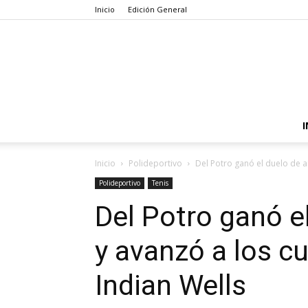
Inicio
Edición General
I
Inicio
Polideportivo
Del Potro ganó el duelo de ar
Polideportivo
Tenis
Del Potro ganó e
y avanzó a los cu
Indian Wells