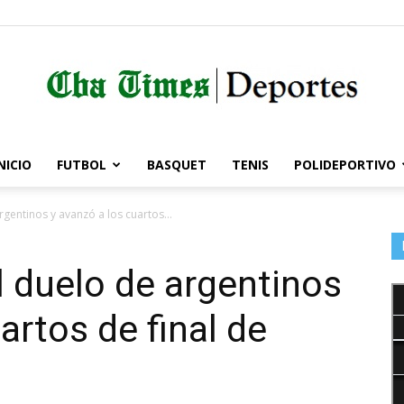
NICIO
FUTBOL
BASQUET
TENIS
POLIDEPORTIVO
Córdoba
gentinos y avanzó a los cuartos...
l duelo de argentinos
Times
artos de final de