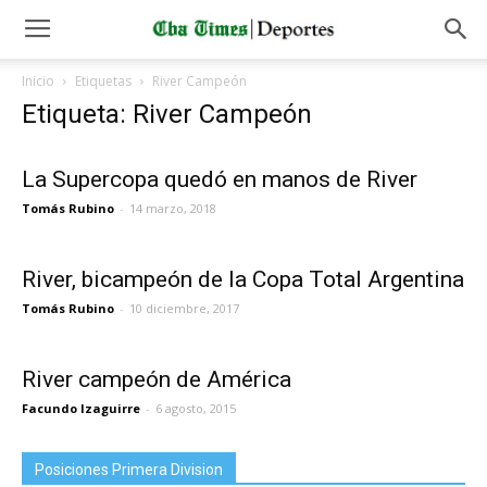
Inicio
Etiquetas
River Campeón
Etiqueta: River Campeón
La Supercopa quedó en manos de River
Tomás Rubino
-
14 marzo, 2018
River, bicampeón de la Copa Total Argentina
Tomás Rubino
-
10 diciembre, 2017
River campeón de América
Facundo Izaguirre
-
6 agosto, 2015
Posiciones Primera Division