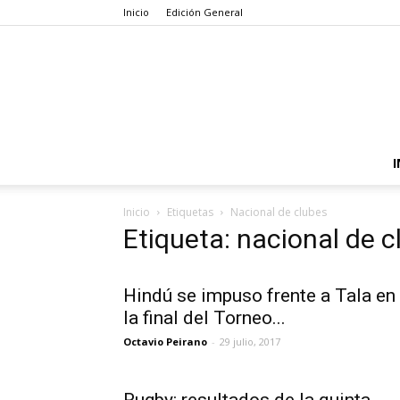
Inicio
Edición General
I
Inicio
Etiquetas
Nacional de clubes
Etiqueta: nacional de c
Hindú se impuso frente a Tala en
la final del Torneo...
Octavio Peirano
-
29 julio, 2017