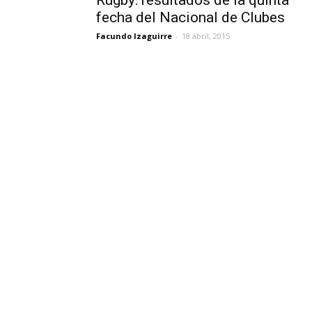
Rugby: resultados de la quinta
fecha del Nacional de Clubes
Facundo Izaguirre
-
18 abril, 2015