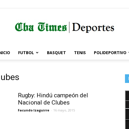
NICIO
FUTBOL
BASQUET
TENIS
POLIDEPORTIVO
Córdoba
lubes
Times
Rugby: Hindú campeón del
Nacional de Clubes
Facundo Izaguirre
-
16 mayo, 2015