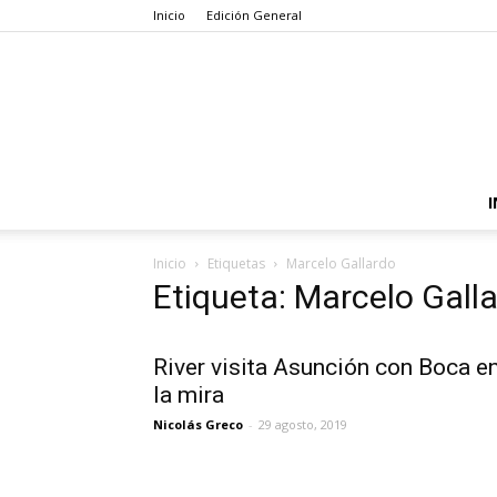
Inicio
Edición General
I
Inicio
Etiquetas
Marcelo Gallardo
Etiqueta: Marcelo Gall
River visita Asunción con Boca e
la mira
Nicolás Greco
-
29 agosto, 2019