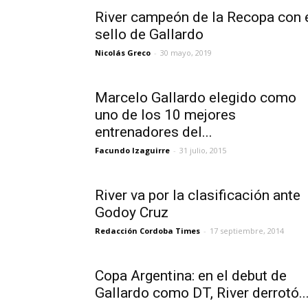
River campeón de la Recopa con 
sello de Gallardo
Nicolás Greco
-
30 mayo, 2019
Marcelo Gallardo elegido como
uno de los 10 mejores
entrenadores del...
Facundo Izaguirre
-
31 julio, 2015
River va por la clasificación ante
Godoy Cruz
Redacción Cordoba Times
-
17 septiembre, 2014
Copa Argentina: en el debut de
Gallardo como DT, River derrotó..