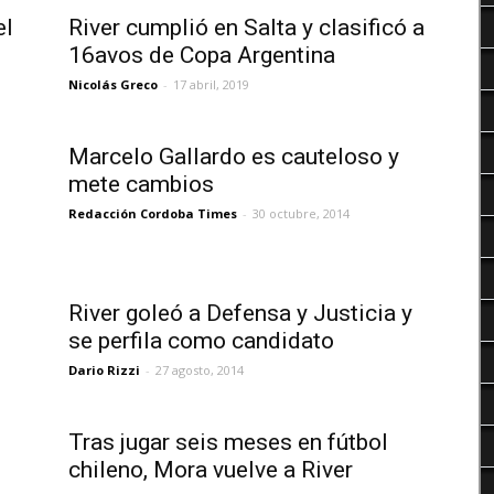
Deportes
el
River cumplió en Salta y clasificó a
16avos de Copa Argentina
Nicolás Greco
-
17 abril, 2019
Marcelo Gallardo es cauteloso y
mete cambios
Redacción Cordoba Times
-
30 octubre, 2014
River goleó a Defensa y Justicia y
se perfila como candidato
Dario Rizzi
-
27 agosto, 2014
Tras jugar seis meses en fútbol
.
chileno, Mora vuelve a River