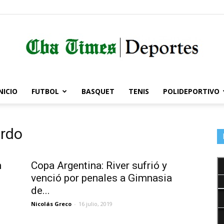
NICIO
FUTBOL
BASQUET
TENIS
POLIDEPORTIVO
Córdoba
ardo
Times
n
Copa Argentina: River sufrió y
venció por penales a Gimnasia
de...
Nicolás Greco
-
16 julio, 2019