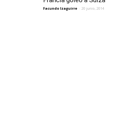
Francia goleó a Suiza
Facundo Izaguirre
-
20 junio, 2014