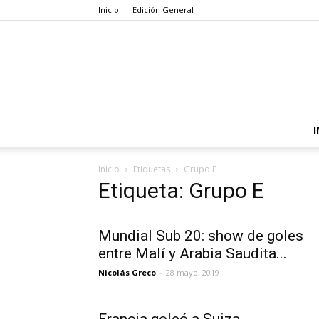
Inicio
Edición General
I
Inicio
Etiquetas
Grupo E
Etiqueta: Grupo E
Mundial Sub 20: show de goles
entre Malí y Arabia Saudita...
Nicolás Greco
-
28 mayo, 2019