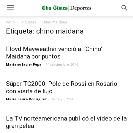
Inicio
Etiquetas
Chino maidana
Etiqueta: chino maidana
Floyd Mayweather venció al ‘Chino’
Maidana por puntos
Mariano Javier Pepa
-
14 septiembre, 2014
Súper TC2000: Pole de Rossi en Rosario
con visita de lujo
Maria Laura Rodriguez
-
24 mayo, 2014
La TV norteamericana publicó el video de la
gran pelea