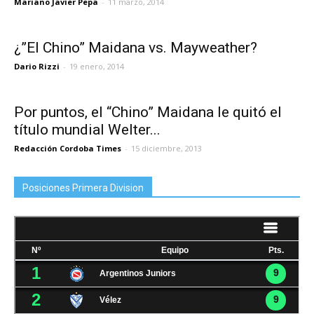
Mariano Javier Pepa
-
11 marzo, 2014
¿”El Chino” Maidana vs. Mayweather?
Dario Rizzi
-
19 enero, 2014
Por puntos, el “Chino” Maidana le quitó el
título mundial Welter...
Redacción Cordoba Times
-
15 diciembre, 2013
Posiciones Primera Division