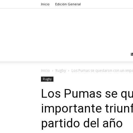
Inicio
Edición General
I
Inicio
Rugby
Los Pumas se quedaron con un import
Rugby
Los Pumas se qu
importante triunf
partido del año