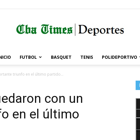
NICIO
FUTBOL
BASQUET
TENIS
POLIDEPORTIVO
Córdoba
ante triunfo en el último partido...
edaron con un
Times
o en el último