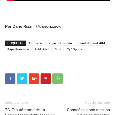
Por Darío Rizzi | @dariorizziok
ETIQUETAS
Comercial
copa del mundo
mundial brasil 2014
Papa Francisco
Publicidad
Spot
TyC Sports
Artículo anterior
Artículo siguiente
TC: El autódromo de La
Conocé un poco más los