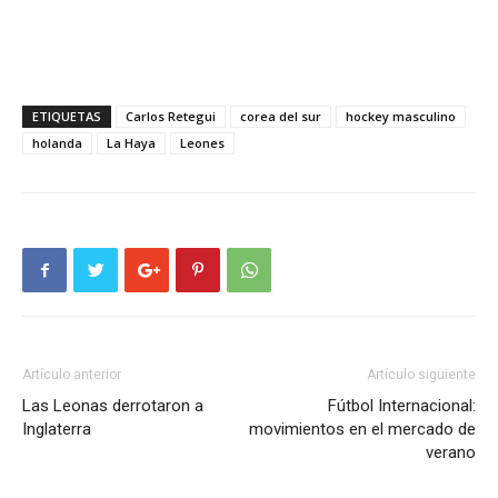
ETIQUETAS
Carlos Retegui
corea del sur
hockey masculino
holanda
La Haya
Leones
Artículo anterior
Artículo siguiente
Las Leonas derrotaron a
Fútbol Internacional:
Inglaterra
movimientos en el mercado de
verano