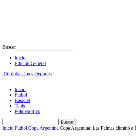
Buscar
Inicio
Edición General
Córdoba Times Deportes
Inicio
Futbol
Basquet
Tenis
Polideportivo
Inicio
Futbol
Copa Argentina
Copa Argentina: Las Palmas eliminó a 