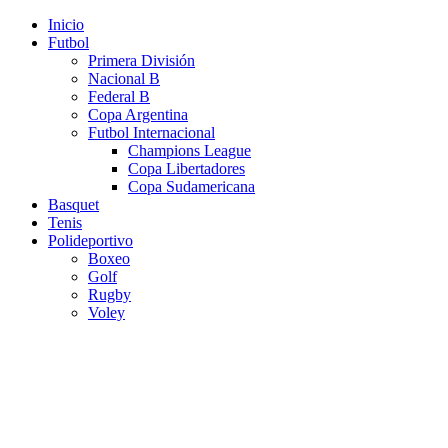
Inicio
Futbol
Primera División
Nacional B
Federal B
Copa Argentina
Futbol Internacional
Champions League
Copa Libertadores
Copa Sudamericana
Basquet
Tenis
Polideportivo
Boxeo
Golf
Rugby
Voley