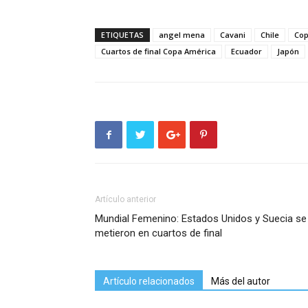
ETIQUETAS
angel mena
Cavani
Chile
Cop
Cuartos de final Copa América
Ecuador
Japón
Artículo anterior
Mundial Femenino: Estados Unidos y Suecia se
metieron en cuartos de final
Artículo relacionados
Más del autor