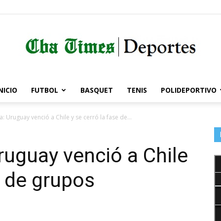
NICIO
FUTBOL
BASQUET
TENIS
POLIDEPORTIVO
Córdoba
 Uruguay venció a Chile y se cerró la fase de...
uguay venció a Chile
Times
e de grupos