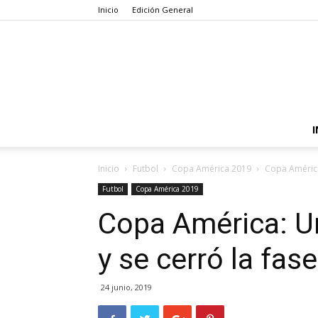
Inicio
Edición General
I
Inicio
Futbol
Copa América 2019
Copa América:
Futbol
Copa América 2019
Copa América: Ur
y se cerró la fas
24 junio, 2019