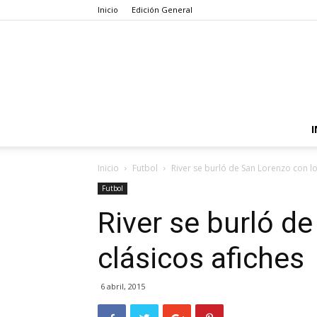
Inicio
Edición General
I
Inicio
Futbol
River se burló de San Lorenzo con lo
Futbol
River se burló d
clásicos afiches
6 abril, 2015