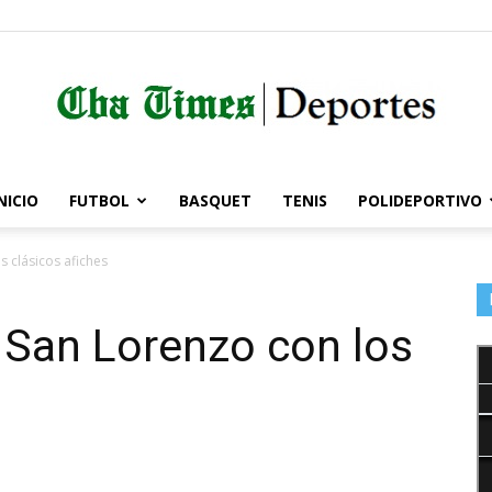
NICIO
FUTBOL
BASQUET
TENIS
POLIDEPORTIVO
Córdoba
s clásicos afiches
e San Lorenzo con los
Times