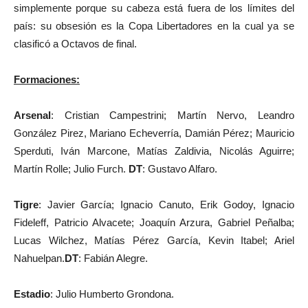
simplemente porque su cabeza está fuera de los límites del
país: su obsesión es la Copa Libertadores en la cual ya se
clasificó a Octavos de final.
F
ormaciones:
Arsenal
:
Cristian Campestrini; Martín Nervo, Leandro
González Pirez, Mariano Echeverría, Damián Pérez; Mauricio
Sperduti, Iván Marcone, Matías Zaldivia, Nicolás Aguirre;
Martín Rolle; Julio Furch.
DT
: Gustavo Alfaro.
Tigre
: Javier García; Ignacio Canuto, Erik Godoy, Ignacio
Fideleff, Patricio Alvacete; Joaquín Arzura, Gabriel Peñalba;
Lucas Wilchez, Matías Pérez García, Kevin Itabel; Ariel
Nahuelpan.
DT
: Fabián Alegre.
Estadio
: Julio Humberto Grondona.