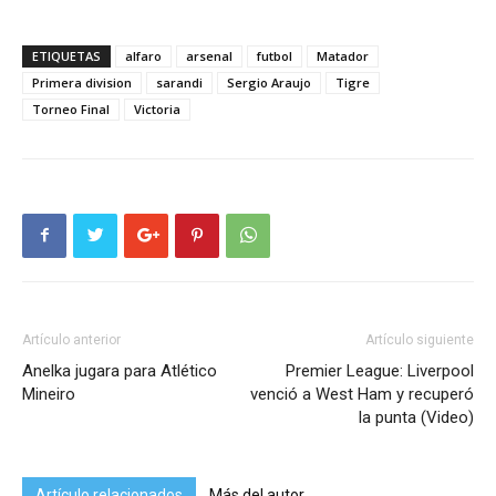
ETIQUETAS
alfaro
arsenal
futbol
Matador
Primera division
sarandi
Sergio Araujo
Tigre
Torneo Final
Victoria
Artículo anterior
Artículo siguiente
Anelka jugara para Atlético
Premier League: Liverpool
Mineiro
venció a West Ham y recuperó
la punta (Video)
Artículo relacionados
Más del autor