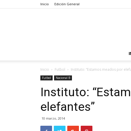
Inicio
Edición General
I
Inicio
Futbol
Instituto: “Estamos meados por elef
Futbol
Nacional B
Instituto: “Est
elefantes”
10 marzo, 2014