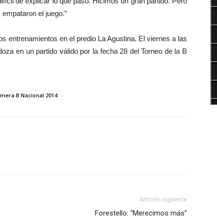
difícil de explicar lo que pasó. Hicimos un gran partido. Pero
s empataron el juego.”
os entrenamientos en el predio La Agustina. El viernes a las
oza en un partido válido por la fecha 28 del Torneo de la B
imera B Nacional 2014
Artículo siguiente
Forestello: “Merecimos más”