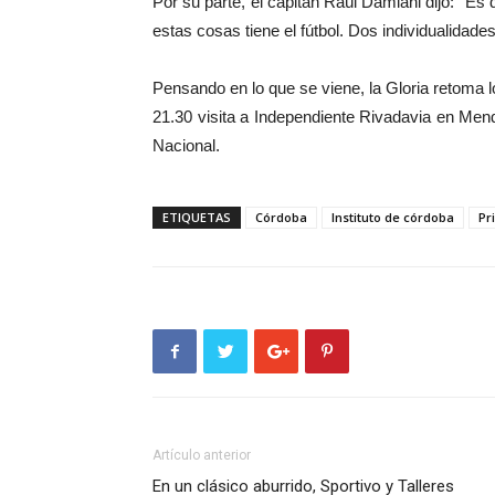
Por su parte, el capitán Raúl Damiani dijo: “Es 
estas cosas tiene el fútbol. Dos individualidade
Pensando en lo que se viene, la Gloria retoma l
21.30 visita a Independiente Rivadavia en Mend
Nacional.
ETIQUETAS
Córdoba
Instituto de córdoba
Pr
Artículo anterior
En un clásico aburrido, Sportivo y Talleres