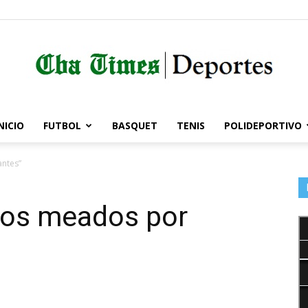
NICIO
FUTBOL
BASQUET
TENIS
POLIDEPORTIVO
Córdoba
antes”
amos meados por
Times