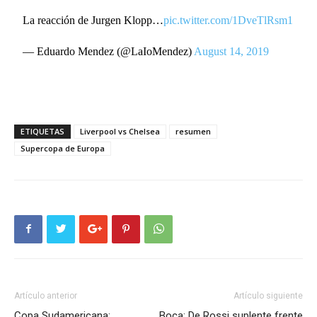
La reacción de Jurgen Klopp…
pic.twitter.com/1DveTlRsm1
— Eduardo Mendez (@LaIoMendez)
August 14, 2019
ETIQUETAS
Liverpool vs Chelsea
resumen
Supercopa de Europa
Artículo anterior
Artículo siguiente
Copa Sudamericana:
Boca: De Rossi suplente frente