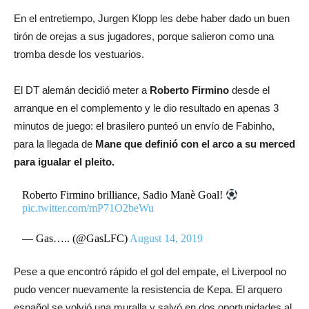
En el entretiempo, Jurgen Klopp les debe haber dado un buen
tirón de orejas a sus jugadores, porque salieron como una
tromba desde los vestuarios.
El DT alemán decidió meter a
Roberto Firmino
desde el
arranque en el complemento y le dio resultado en apenas 3
minutos de juego: el brasilero punteó un envío de Fabinho,
para la llegada de
Mane que definió con el arco a su merced
para igualar el pleito.
Roberto Firmino brilliance, Sadio Manè Goal!
pic.twitter.com/mP71O2beWu
— Gas….. (@GasLFC)
August 14, 2019
Pese a que encontró rápido el gol del empate, el Liverpool no
pudo vencer nuevamente la resistencia de Kepa. El arquero
español se volvió una muralla y salvó en dos oportunidades al