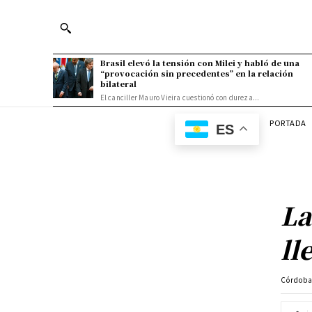
Brasil elevó la tensión con Milei y habló de una
“provocación sin precedentes” en la relación
bilateral
El canciller Mauro Vieira cuestionó con dureza...
PORTADA
ES
La
ll
Córdob