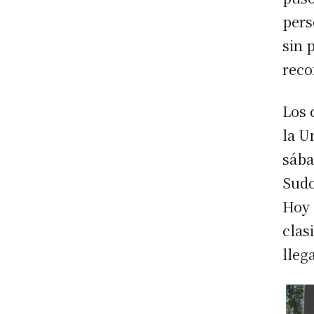
pers
sin 
reco
Los 
la U
sába
Sudo
Hoy 
clas
lleg