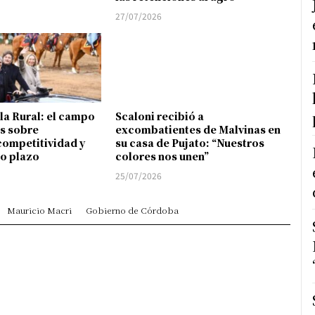
27/07/2026
 la Rural: el campo
Scaloni recibió a
s sobre
excombatientes de Malvinas en
competitividad y
su casa de Pujato: “Nuestros
go plazo
colores nos unen”
25/07/2026
Mauricio Macri
Gobierno de Córdoba