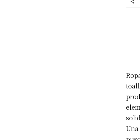
Ropa
toal
prod
elem
soli
Una 
puso