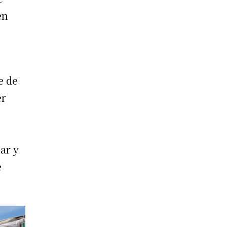
en
e de
er
ar y
e