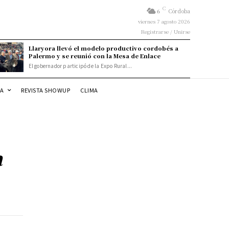
C
6
Córdoba
viernes 7 agosto 2026
Registrarse / Unirse
Llaryora llevó el modelo productivo cordobés a
Palermo y se reunió con la Mesa de Enlace
El gobernador participó de la Expo Rural...
DA
REVISTA SHOWUP
CLIMA
a