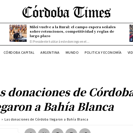
Milei vuelve a la Rural: el campo espera señales
sobre retenciones, competitividad y reglas de
largo plazo
El Presidente hablará este domingo en el...
CÓRDOBA CAPITAL
ARGENTINA
MUNDO
POLITICA Y ECONOMÍA
VI
s donaciones de Córdob
egaron a Bahía Blanca
a
Las donaciones de Córdoba llegaron a Bahía Blanca