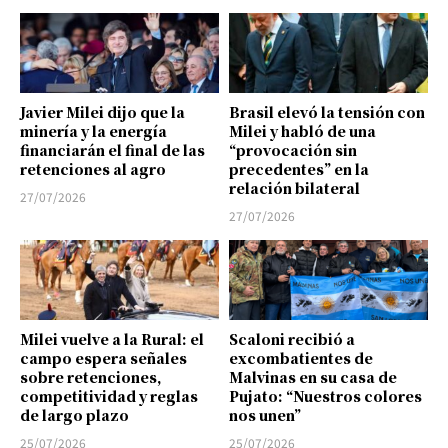
Javier Milei dijo que la
Brasil elevó la tensión con
minería y la energía
Milei y habló de una
financiarán el final de las
“provocación sin
retenciones al agro
precedentes” en la
relación bilateral
27/07/2026
27/07/2026
Milei vuelve a la Rural: el
Scaloni recibió a
campo espera señales
excombatientes de
sobre retenciones,
Malvinas en su casa de
competitividad y reglas
Pujato: “Nuestros colores
de largo plazo
nos unen”
25/07/2026
25/07/2026