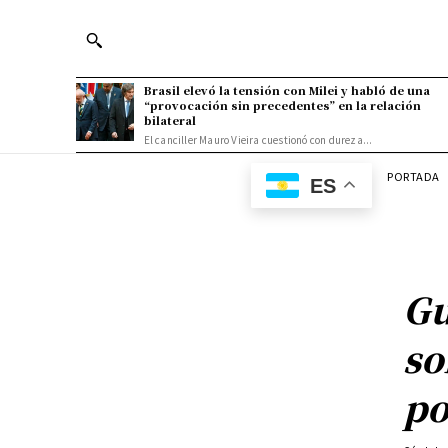
Brasil elevó la tensión con Milei y habló de una
“provocación sin precedentes” en la relación
bilateral
El canciller Mauro Vieira cuestionó con dureza...
PORTADA
ES
Gu
so
po