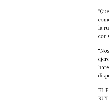
“Que
como
la r
con 
“Nos
ejer
hare
disp
EL 
RUT