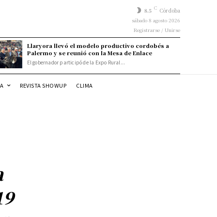
C
8.5
Córdoba
sábado 8 agosto 2026
Registrarse / Unirse
Llaryora llevó el modelo productivo cordobés a
Palermo y se reunió con la Mesa de Enlace
El gobernador participó de la Expo Rural...
DA
REVISTA SHOWUP
CLIMA
a
19