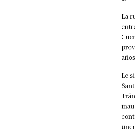
La r
entr
Cuen
prov
años
Le s
Sant
Trán
inau
cont
unen