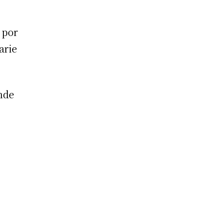
 por
arie
nde