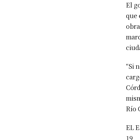
El g
que 
obra
marc
ciud
“Si 
carg
Córd
mism
Río 
EL 
19