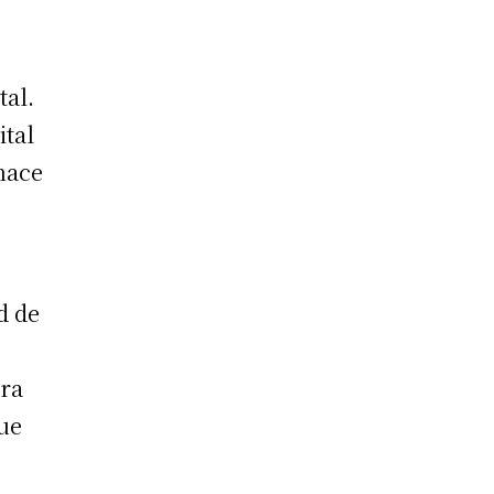
tal.
ital
 hace
d de
bra
que