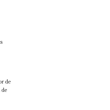
as
or de
d de