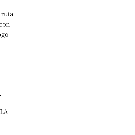
 ruta
 con
logo
.
 LA