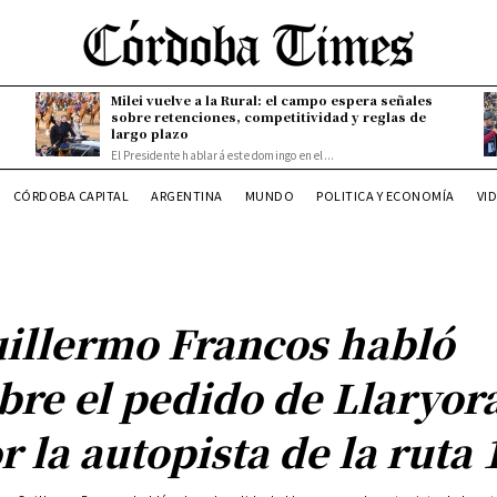
Milei vuelve a la Rural: el campo espera señales
sobre retenciones, competitividad y reglas de
largo plazo
El Presidente hablará este domingo en el...
CÓRDOBA CAPITAL
ARGENTINA
MUNDO
POLITICA Y ECONOMÍA
VI
illermo Francos habló
bre el pedido de Llaryor
r la autopista de la ruta 