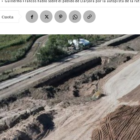
a
Guillermo Francos habló sobre el pedido de Llaryora por la autopista de la ru
Cuota