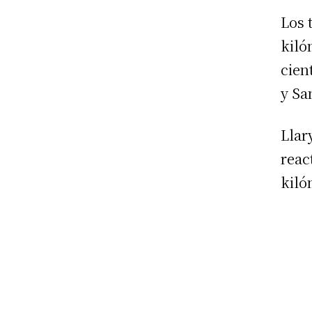
Los 
kiló
cien
y Sa
Llar
reac
kiló