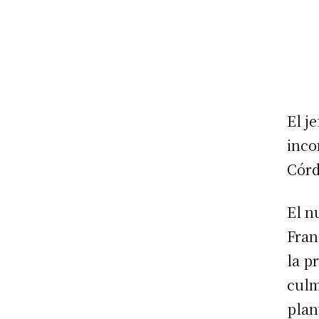
El j
inco
Córd
El n
Fran
la p
culm
plan