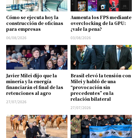
Cómo se ejecuta hoy la
Aumenta los FPS mediante
construcción de oficinas
overclocking de la GPU:
para empresas
¿vale la pena?
06/08/2026
03/08/2026
Javier Milei dijo que la
Brasil elevó la tensión con
minería y la energía
Milei y habló de una
financiarán el final de las
“provocación sin
retenciones al agro
precedentes” en la
relación bilateral
27/07/2026
27/07/2026