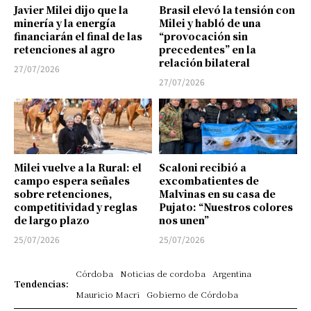
Javier Milei dijo que la
Brasil elevó la tensión con
minería y la energía
Milei y habló de una
financiarán el final de las
“provocación sin
retenciones al agro
precedentes” en la
relación bilateral
27/07/2026
27/07/2026
Milei vuelve a la Rural: el
Scaloni recibió a
campo espera señales
excombatientes de
sobre retenciones,
Malvinas en su casa de
competitividad y reglas
Pujato: “Nuestros colores
de largo plazo
nos unen”
25/07/2026
25/07/2026
Córdoba
Noticias de cordoba
Argentina
Tendencias:
Mauricio Macri
Gobierno de Córdoba