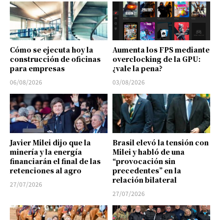
Cómo se ejecuta hoy la
Aumenta los FPS mediante
construcción de oficinas
overclocking de la GPU:
para empresas
¿vale la pena?
06/08/2026
03/08/2026
Javier Milei dijo que la
Brasil elevó la tensión con
minería y la energía
Milei y habló de una
financiarán el final de las
“provocación sin
retenciones al agro
precedentes” en la
relación bilateral
27/07/2026
27/07/2026