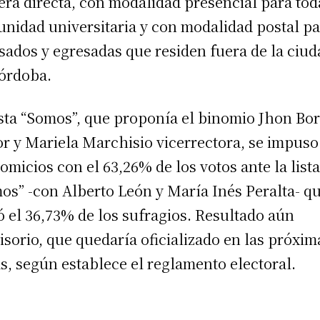
ra directa, con modalidad presencial para tod
nidad universitaria y con modalidad postal p
sados y egresadas que residen fuera de la ciud
órdoba.
ista “Somos”, que proponía el binomio Jhon Bor
or y Mariela Marchisio vicerrectora, se impuso
comicios con el 63,26% de los votos ante la list
os” -con Alberto León y María Inés Peralta- q
ó el 36,73% de los sufragios. Resultado aún
isorio, que quedaría oficializado en las próxim
s, según establece el reglamento electoral.