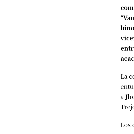
comi
“Vam
bino
vice
entr
aca
La c
entu
a
Jh
Trej
Los 