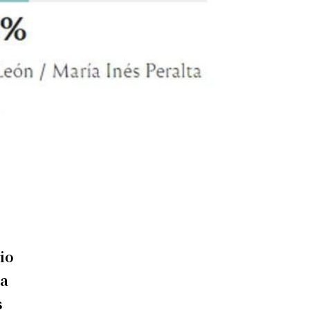
io
la
s