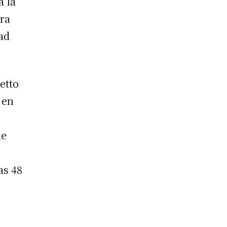
a la
ara
ad
etto
 en
a
ue
as 48