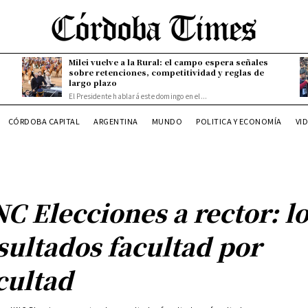
Milei vuelve a la Rural: el campo espera señales
sobre retenciones, competitividad y reglas de
largo plazo
El Presidente hablará este domingo en el...
CÓRDOBA CAPITAL
ARGENTINA
MUNDO
POLITICA Y ECONOMÍA
VI
C Elecciones a rector: l
sultados facultad por
cultad