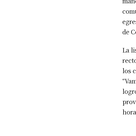
mane
comu
egre
de C
La l
rect
los 
“Vam
logr
prov
hora