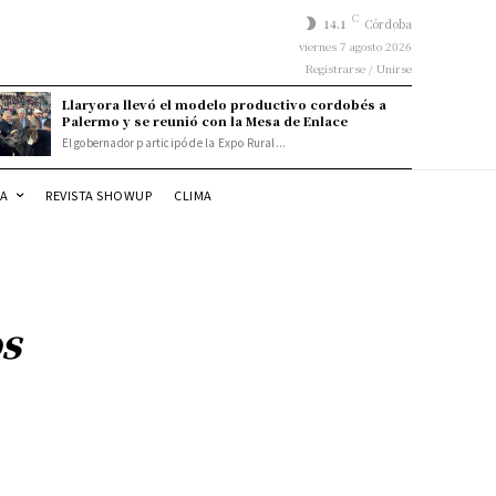
C
14.1
Córdoba
viernes 7 agosto 2026
Registrarse / Unirse
Llaryora llevó el modelo productivo cordobés a
Palermo y se reunió con la Mesa de Enlace
El gobernador participó de la Expo Rural...
DA
REVISTA SHOWUP
CLIMA
os