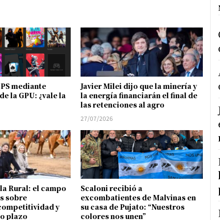
FPS mediante
Javier Milei dijo que la minería y
de la GPU: ¿vale la
la energía financiarán el final de
las retenciones al agro
27/07/2026
 la Rural: el campo
Scaloni recibió a
s sobre
excombatientes de Malvinas en
competitividad y
su casa de Pujato: “Nuestros
go plazo
colores nos unen”