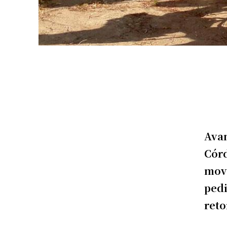
Avan
Córd
movi
pedi
reto