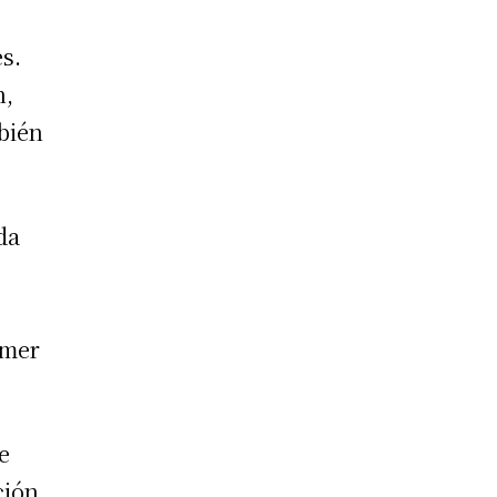
es.
n,
bién
da
imer
e
ción.