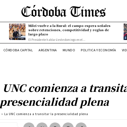
Milei vuelve a la Rural: el campo espera señales
sobre retenciones, competitividad y reglas de
largo plazo
El Presidente hablará este domingo en el...
CÓRDOBA CAPITAL
ARGENTINA
MUNDO
POLITICA Y ECONOMÍA
VI
 UNC comienza a transit
 presencialidad plena
a
La UNC comienza a transitar la presencialidad plena