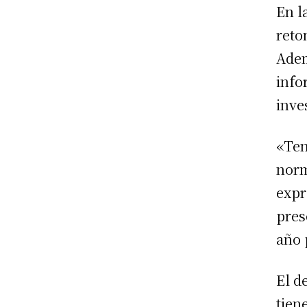
En l
reto
Adem
info
inve
«Ten
norm
expr
pres
año 
El d
tien