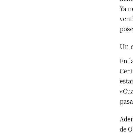
Ya n
vent
pos
Un c
En l
Cent
esta
«Cua
pasa
Adem
de O