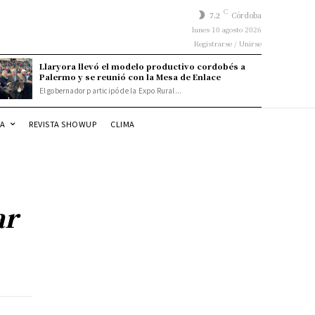
C
7.2
Córdoba
lunes 10 agosto 2026
Registrarse / Unirse
Llaryora llevó el modelo productivo cordobés a
Palermo y se reunió con la Mesa de Enlace
El gobernador participó de la Expo Rural...
DA
REVISTA SHOWUP
CLIMA
ar