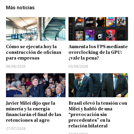
Más noticias
Cómo se ejecuta hoy la
Aumenta los FPS mediante
construcción de oficinas
overclocking de la GPU:
para empresas
¿vale la pena?
06/08/2026
03/08/2026
Javier Milei dijo que la
Brasil elevó la tensión con
minería y la energía
Milei y habló de una
financiarán el final de las
“provocación sin
retenciones al agro
precedentes” en la
relación bilateral
27/07/2026
27/07/2026