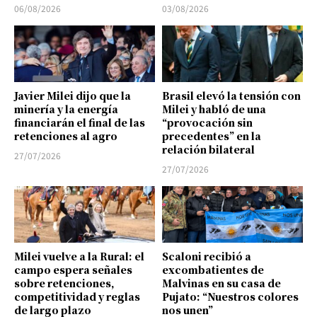
06/08/2026
03/08/2026
Javier Milei dijo que la
Brasil elevó la tensión con
minería y la energía
Milei y habló de una
financiarán el final de las
“provocación sin
retenciones al agro
precedentes” en la
relación bilateral
27/07/2026
27/07/2026
Milei vuelve a la Rural: el
Scaloni recibió a
campo espera señales
excombatientes de
sobre retenciones,
Malvinas en su casa de
competitividad y reglas
Pujato: “Nuestros colores
de largo plazo
nos unen”