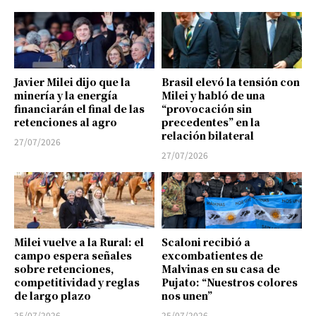
Javier Milei dijo que la
Brasil elevó la tensión con
minería y la energía
Milei y habló de una
financiarán el final de las
“provocación sin
retenciones al agro
precedentes” en la
relación bilateral
27/07/2026
27/07/2026
Milei vuelve a la Rural: el
Scaloni recibió a
campo espera señales
excombatientes de
sobre retenciones,
Malvinas en su casa de
competitividad y reglas
Pujato: “Nuestros colores
de largo plazo
nos unen”
25/07/2026
25/07/2026