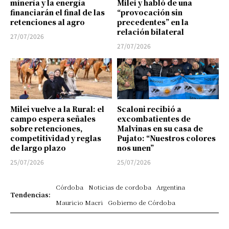
minería y la energía
Milei y habló de una
financiarán el final de las
“provocación sin
retenciones al agro
precedentes” en la
relación bilateral
27/07/2026
27/07/2026
Milei vuelve a la Rural: el
Scaloni recibió a
campo espera señales
excombatientes de
sobre retenciones,
Malvinas en su casa de
competitividad y reglas
Pujato: “Nuestros colores
de largo plazo
nos unen”
25/07/2026
25/07/2026
Córdoba
Noticias de cordoba
Argentina
Tendencias:
Mauricio Macri
Gobierno de Córdoba