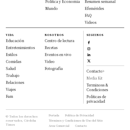
Política y Economía
Resumen semanal
Mundo
Efemérides
FAQ
Videos
VIDA
NOSOTROS
SEGUINOS
Educación
Centro de lectura
Entretenimientos
Recetas
Estilos
Eventos en vivo
Comidas
Video
Salud
Fotografía
Contacto>
Trabajo
Media Kit
Relaciones
Terminoss &
Viajes
Condiciones
Fam
Políticas de
privacidad
Portada
Política de Privacidad
© Todos los derechos
reservados, Córdoba
Términos y Condiciones de Uso del Sitio
Times
Area Comercial
Contacto